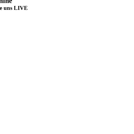
mine
be uns LIVE